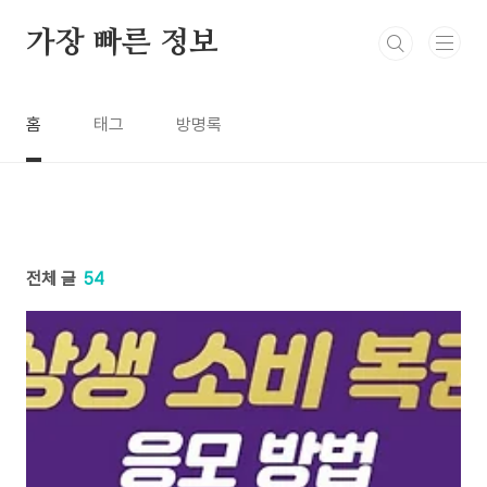
본문 바로가기
가장 빠른 정보
홈
태그
방명록
전체 글
54